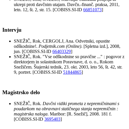
ukrepi proti davčnim utajam. Davčn.-finanč. praksa, 2011,
letn. 12, št. 2, str. 15. [COBISS.SI-ID
66851073
]
Intervju
SNEŽIČ, Rok, CERGOLJ, Ana. Odvetniki, opustite
odškodnine!.
Podjetnik.com (Online)
. [Spletna izd.], 2008,
jun. [COBISS.SI-ID
66403329
]
SNEŽIČ, Rok. "Vse odškodnine so pravične ..." : pogovor z
direktorjem in solastnikom Poravnave, d. o. o., Rokom
Snežičem. Štajerski tednik, 23. okt. 2003, leto 56, št. 42, str.
9, portret. [COBISS.SI-ID
51844865
]
Magistrsko delo
SNEŽIČ, Rok
. Davčni vidiki prometa z nepremičninami s
poudarkom na obravnavi statičnega stanja nepremičnin :
magistrska naloga
. Maribor: [R. Snežič], 2008. 181 f.
[COBISS.SI-ID
3695403
]