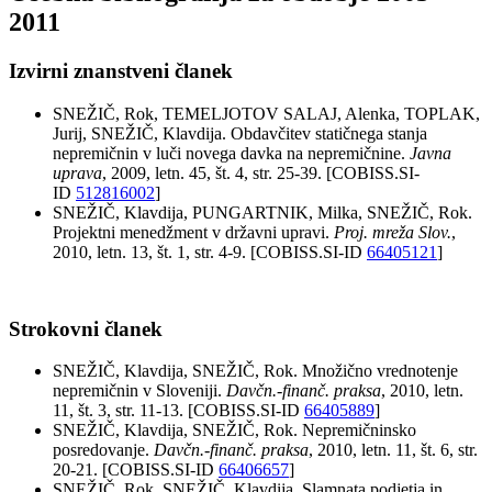
2011
Izvirni znanstveni članek
SNEŽIČ, Rok, TEMELJOTOV SALAJ, Alenka, TOPLAK,
Jurij, SNEŽIČ, Klavdija. Obdavčitev statičnega stanja
nepremičnin v luči novega davka na nepremičnine.
Javna
uprava
, 2009, letn. 45, št. 4, str. 25-39. [COBISS.SI-
ID
512816002
]
SNEŽIČ, Klavdija, PUNGARTNIK, Milka, SNEŽIČ, Rok.
Projektni menedžment v državni upravi.
Proj. mreža Slov.
,
2010, letn. 13, št. 1, str. 4-9. [COBISS.SI-ID
66405121
]
Strokovni članek
SNEŽIČ, Klavdija, SNEŽIČ, Rok. Množično vrednotenje
nepremičnin v Sloveniji.
Davčn.-finanč. praksa
, 2010, letn.
11, št. 3, str. 11-13. [COBISS.SI-ID
66405889
]
SNEŽIČ, Klavdija, SNEŽIČ, Rok. Nepremičninsko
posredovanje.
Davčn.-finanč. praksa
, 2010, letn. 11, št. 6, str.
20-21. [COBISS.SI-ID
66406657
]
SNEŽIČ, Rok, SNEŽIČ, Klavdija. Slamnata podjetja in