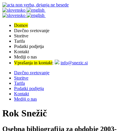
Domov
Davčno svetovanje
Storitve
Tarifa
Podatki podjetja
Kontakt
Mediji o nas
Vprašanja in kontakt
:
info@snezic.si
Davčno svetovanje
Storitve
Tarifa
Podatki podjetja
Kontakt
Mediji o nas
Rok Snežič
Osebna bibliografija za obdobje 2003-