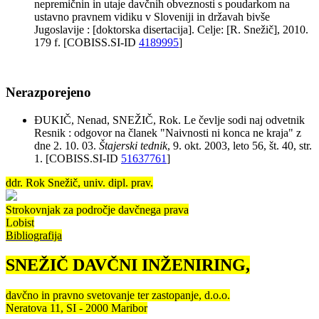
nepremičnin in utaje davčnih obveznosti s poudarkom na
ustavno pravnem vidiku v Sloveniji in državah bivše
Jugoslavije : [doktorska disertacija]. Celje: [R. Snežič], 2010.
179 f. [COBISS.SI-ID
4189995
]
Nerazporejeno
ĐUKIČ, Nenad, SNEŽIČ, Rok. Le čevlje sodi naj odvetnik
Resnik : odgovor na članek "Naivnosti ni konca ne kraja" z
dne 2. 10. 03.
Štajerski tednik
, 9. okt. 2003, leto 56, št. 40, str.
1. [COBISS.SI-ID
51637761
]
ddr. Rok Snežič, univ. dipl. prav.
Strokovnjak za področje davčnega prava
Lobist
Bibliografija
SNEŽIČ DAVČNI INŽENIRING,
davčno in pravno svetovanje ter zastopanje, d.o.o.
Neratova 11, SI - 2000 Maribor