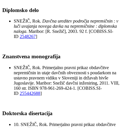
Diplomsko delo
SNEŽIČ, Rok
. Davčna ureditev področja nepremičnin : v
luči uvajanja novega davka na nepremičnine : diplomska
naloga
. Maribor: [R. Snežič], 2003. 92 f. [COBISS.SI-
ID
2548267
]
Znanstvena monografija
SNEŽIČ, Rok. Primerjalno pravni prikaz obdavčitve
nepremičnin in utaje davčnih obveznosti s poudarkom na
ustavno pravnem vidiku v Sloveniji in državah bivše
Jugoslavije. Maribor: Snežič davčni inženiring, 2011. VIII,
160 str. ISBN 978-961-269-424-1. [COBISS.SI-
ID
255442688
]
Doktorska disertacija
10. SNEŽIČ, Rok. Primerjalno pravni prikaz obdavčitve